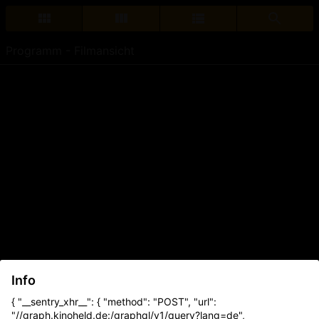
Programm - Filmansicht
Info
{ "__sentry_xhr__": { "method": "POST", "url":
"//graph.kinoheld.de:/graphql/v1/query?lang=de",