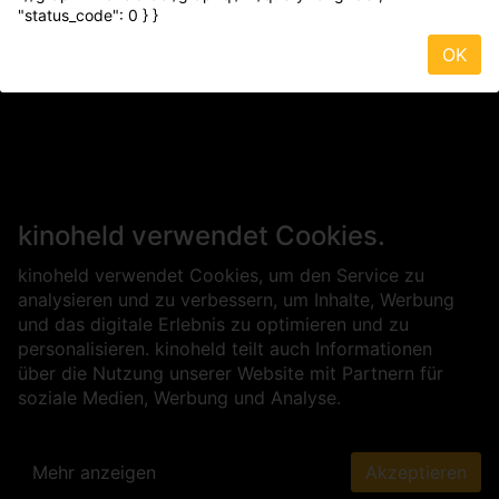
"status_code": 0 } }
OK
kinoheld verwendet Cookies.
kinoheld verwendet Cookies, um den Service zu
analysieren und zu verbessern, um Inhalte, Werbung
und das digitale Erlebnis zu optimieren und zu
personalisieren. kinoheld teilt auch Informationen
über die Nutzung unserer Website mit Partnern für
soziale Medien, Werbung und Analyse.
Mehr anzeigen
Akzeptieren