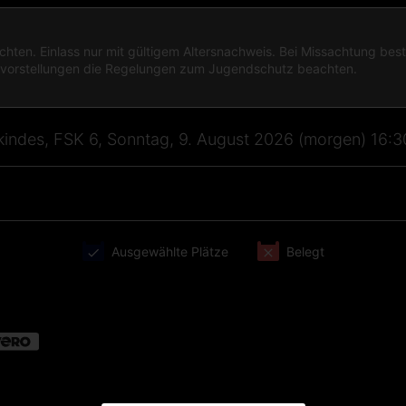
achten. Einlass nur mit gültigem Altersnachweis. Bei Missachtung bes
dvorstellungen die Regelungen zum Jugendschutz beachten.
indes, FSK 6, Sonntag, 9. August 2026 (morgen) 16:
Ausgewählte Plätze
Belegt