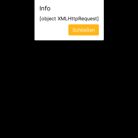
Info
[object XMLHttpRequest]
Schließen