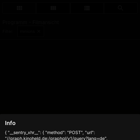
Programm - Filmansicht
minions
Filter:
Info
{ "__sentry_xhr__": { "method": "POST", "url":
"//graph.kinoheld.de:/graphql/v1/query?lang=de",