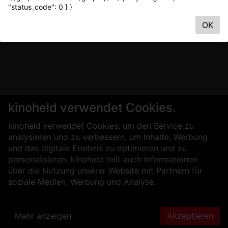
"status_code": 0 } }
OK
kinoheld verwendet Cookies.
kinoheld verwendet Cookies, um den Service zu
analysieren und zu verbessern, um Inhalte, Werbung
und das digitale Erlebnis zu optimieren und zu
personalisieren. kinoheld teilt auch Informationen
über die Nutzung unserer Website mit Partnern für
soziale Medien, Werbung und Analyse.
Mehr anzeigen
Akzeptieren