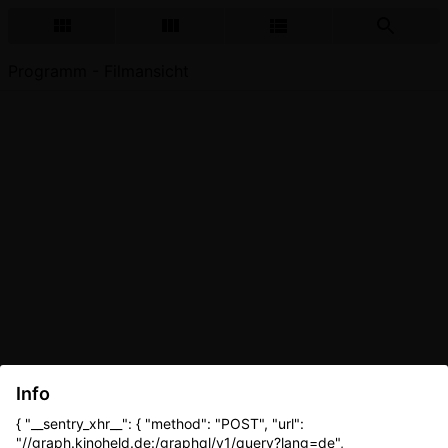
Programm - Filmansicht
Info
{ "__sentry_xhr__": { "method": "POST", "url":
"//graph.kinoheld.de:/graphql/v1/query?lang=de",