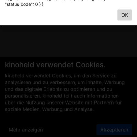
"status_code": 0 } }
OK
kinoheld verwendet Cookies.
kinoheld verwendet Cookies, um den Service zu
analysieren und zu verbessern, um Inhalte, Werbung
und das digitale Erlebnis zu optimieren und zu
personalisieren. kinoheld teilt auch Informationen
über die Nutzung unserer Website mit Partnern für
soziale Medien, Werbung und Analyse.
Mehr anzeigen
Akzeptieren