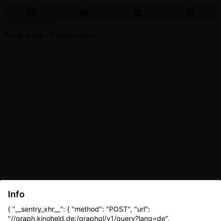
Programm - Filmansicht
Info
{ "__sentry_xhr__": { "method": "POST", "url":
"//graph.kinoheld.de:/graphql/v1/query?lang=de",