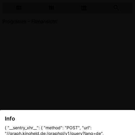
Programm - Filmansicht
Info
{ "__sentry_xhr__": { "method": "POST", "url":
"//graph.kinoheld.de:/graphql/v1/query?lang=de",