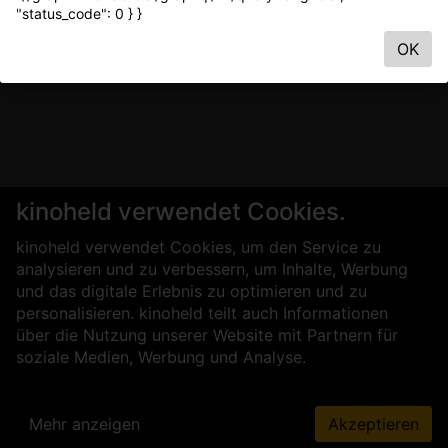
"status_code": 0 } }
OK
kinoheld verwendet Cookies.
kinoheld verwendet Cookies, um den Service zu
analysieren und zu verbessern, um Inhalte, Werbung
und das digitale Erlebnis zu optimieren und zu
personalisieren. kinoheld teilt auch Informationen
über die Nutzung unserer Website mit Partnern für
soziale Medien, Werbung und Analyse.
Mehr anzeigen
Akzeptieren