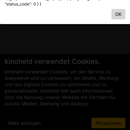
"status_code": 0 } }
OK
kinoheld verwendet Cookies.
kinoheld verwendet Cookies, um den Service zu
analysieren und zu verbessern, um Inhalte, Werbung
und das digitale Erlebnis zu optimieren und zu
personalisieren. kinoheld teilt auch Informationen
über die Nutzung unserer Website mit Partnern für
soziale Medien, Werbung und Analyse.
Mehr anzeigen
Akzeptieren