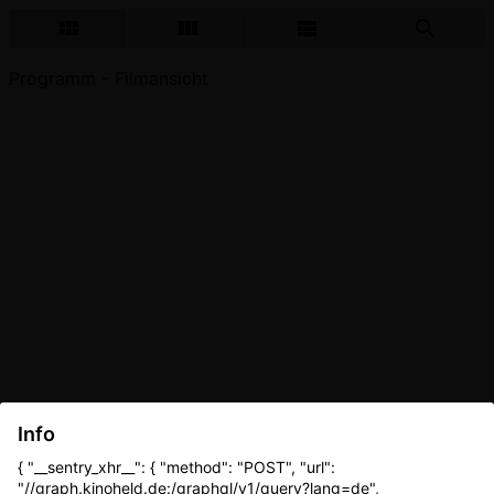
Programm - Filmansicht
Info
{ "__sentry_xhr__": { "method": "POST", "url":
"//graph.kinoheld.de:/graphql/v1/query?lang=de",