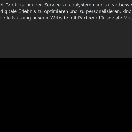
t Cookies, um den Service zu analysieren und zu verbesser
igitale Erlebnis zu optimieren und zu personalisieren. kinoh
 { "method": "POST", "url": "//graph.kinoheld.de:/graphql/v1/
r die Nutzung unserer Website mit Partnern für soziale Me