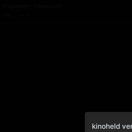
Programm - Filmansicht
toy
Filter:
kinoheld ve