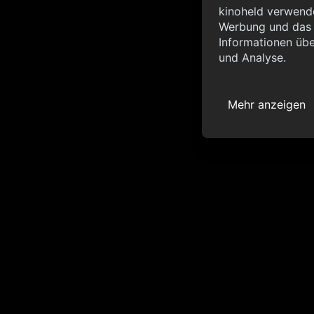
Info
kinoheld verwende
Werbung und das d
{ "__sentry_xhr__":
Informationen übe
"status_code": 0 } }
und Analyse.
Mehr anzeigen