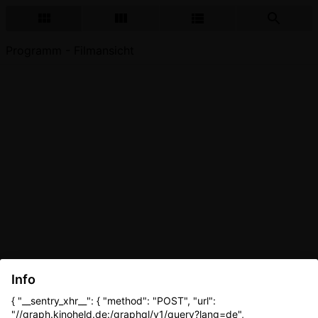
Programm - Filmansicht
Info
{ "__sentry_xhr__": { "method": "POST", "url":
"//graph.kinoheld.de:/graphql/v1/query?lang=de",