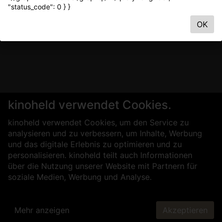
"status_code": 0 } }
OK
kinoheld verwendet Cookies.
kinoheld verwendet Cookies, um den Service zu
analysieren und zu verbessern, um Inhalte, Werbung
und das digitale Erlebnis zu optimieren und zu
personalisieren. kinoheld teilt auch Informationen
über die Nutzung unserer Website mit Partnern für
soziale Medien, Werbung und Analyse.
Mehr anzeigen
Akzeptieren