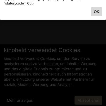
"status_code": 0 } }
OK
kinoheld verwendet Cookies.
kinoheld verwendet Cookies, um den Service zu
analysieren und zu verbessern, um Inhalte, Werbung
und das digitale Erlebnis zu optimieren und zu
personalisieren. kinoheld teilt auch Informationen
über die Nutzung unserer Website mit Partnern für
soziale Medien, Werbung und Analyse.
Mehr anzeigen
Akzeptieren