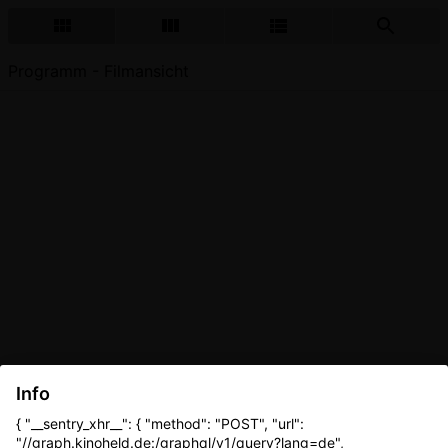
Programm - Filmansicht
Info
{ "__sentry_xhr__": { "method": "POST", "url":
"//graph.kinoheld.de:/graphql/v1/query?lang=de",