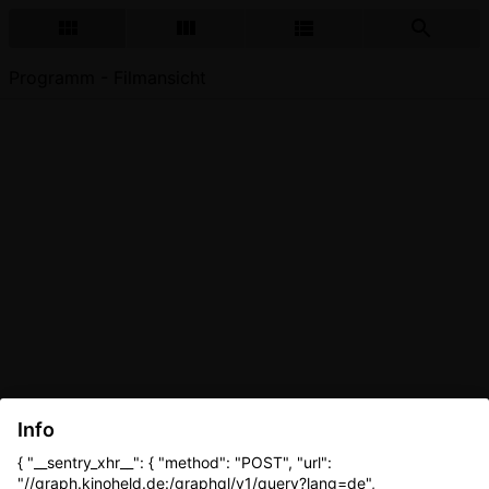
Programm - Filmansicht
Info
{ "__sentry_xhr__": { "method": "POST", "url":
"//graph.kinoheld.de:/graphql/v1/query?lang=de",