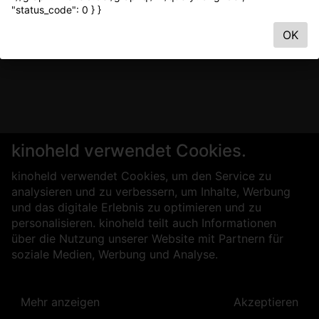
"status_code": 0 } }
OK
kinoheld verwendet Cookies.
kinoheld verwendet Cookies, um den Service zu
analysieren und zu verbessern, um Inhalte, Werbung
und das digitale Erlebnis zu optimieren und zu
personalisieren. kinoheld teilt auch Informationen
über die Nutzung unserer Website mit Partnern für
soziale Medien, Werbung und Analyse.
Mehr anzeigen
Akzeptieren