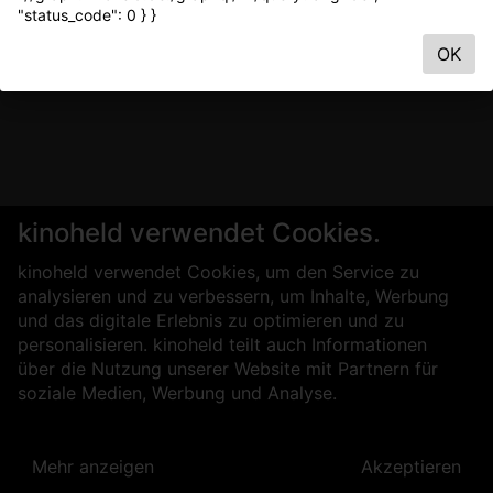
"status_code": 0 } }
OK
kinoheld verwendet Cookies.
kinoheld verwendet Cookies, um den Service zu
analysieren und zu verbessern, um Inhalte, Werbung
und das digitale Erlebnis zu optimieren und zu
personalisieren. kinoheld teilt auch Informationen
über die Nutzung unserer Website mit Partnern für
soziale Medien, Werbung und Analyse.
Mehr anzeigen
Akzeptieren