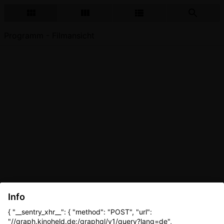
Programm - Filmansicht
Info
{ "__sentry_xhr__": { "method": "POST", "url":
"//graph.kinoheld.de:/graphql/v1/query?lang=de",