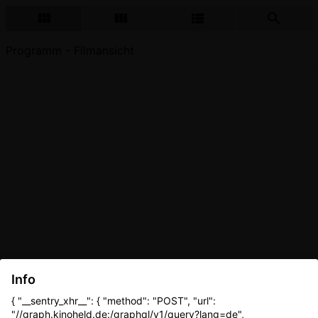
Programm - Filmansicht
Info
{ "__sentry_xhr__": { "method": "POST", "url":
"//graph.kinoheld.de:/graphql/v1/query?lang=de",