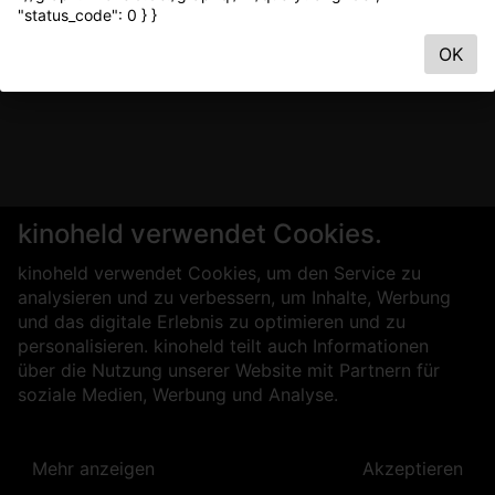
"status_code": 0 } }
OK
kinoheld verwendet Cookies.
kinoheld verwendet Cookies, um den Service zu
analysieren und zu verbessern, um Inhalte, Werbung
und das digitale Erlebnis zu optimieren und zu
personalisieren. kinoheld teilt auch Informationen
über die Nutzung unserer Website mit Partnern für
soziale Medien, Werbung und Analyse.
Mehr anzeigen
Akzeptieren