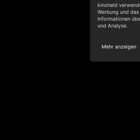
Info
kinoheld verwende
Werbung und das d
{ "__sentry_xhr__":
Informationen übe
"status_code": 0 } }
und Analyse.
Mehr anzeigen