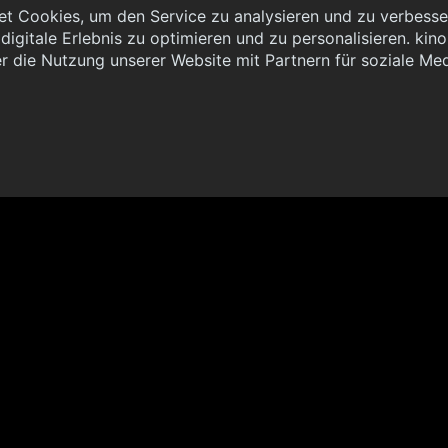
t Cookies, um den Service zu analysieren und zu verbesser
igitale Erlebnis zu optimieren und zu personalisieren. kinoh
 { "method": "POST", "url": "//graph.kinoheld.de:/graphql/v1/
r die Nutzung unserer Website mit Partnern für soziale Me