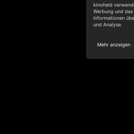
Info
kinoheld verwende
Werbung und das d
{ "__sentry_xhr__":
Informationen übe
"status_code": 0 } }
und Analyse.
Mehr anzeigen