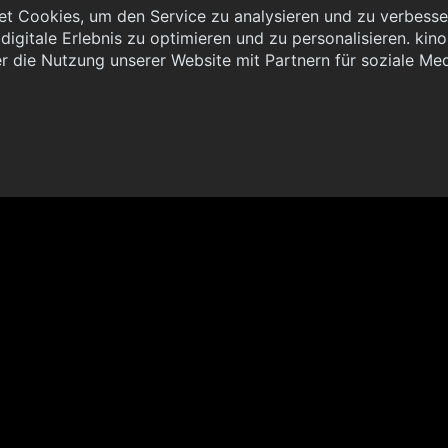
t Cookies, um den Service zu analysieren und zu verbesser
igitale Erlebnis zu optimieren und zu personalisieren. kinoh
 { "method": "POST", "url": "//graph.kinoheld.de:/graphql/v1/
r die Nutzung unserer Website mit Partnern für soziale Me