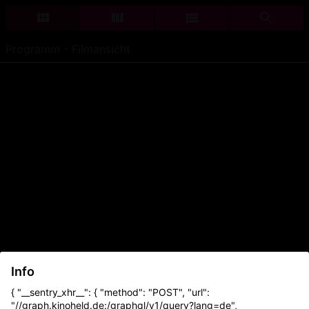
Programm - Filmansicht
Info
{ "__sentry_xhr__": { "method": "POST", "url":
"//graph.kinoheld.de:/graphql/v1/query?lang=de",