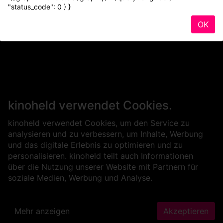
"status_code": 0 } }
OK
kinoheld verwendet Cookies.
kinoheld verwendet Cookies, um den Service zu
analysieren und zu verbessern, um Inhalte, Werbung
und das digitale Erlebnis zu optimieren und zu
personalisieren. kinoheld teilt auch Informationen
über die Nutzung unserer Website mit Partnern für
soziale Medien, Werbung und Analyse.
Mehr anzeigen
Akzeptieren