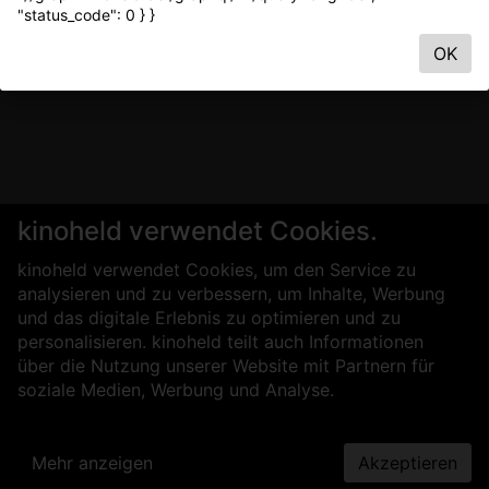
"status_code": 0 } }
OK
kinoheld verwendet Cookies.
kinoheld verwendet Cookies, um den Service zu
analysieren und zu verbessern, um Inhalte, Werbung
und das digitale Erlebnis zu optimieren und zu
personalisieren. kinoheld teilt auch Informationen
über die Nutzung unserer Website mit Partnern für
soziale Medien, Werbung und Analyse.
Mehr anzeigen
Akzeptieren