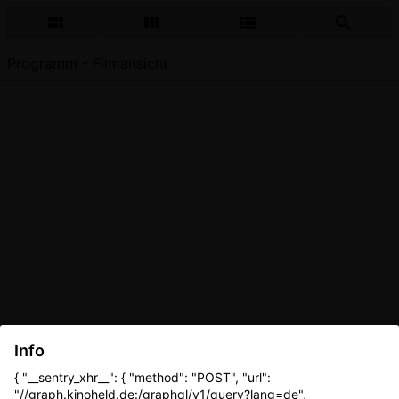
Programm - Filmansicht
Info
{ "__sentry_xhr__": { "method": "POST", "url":
"//graph.kinoheld.de:/graphql/v1/query?lang=de",