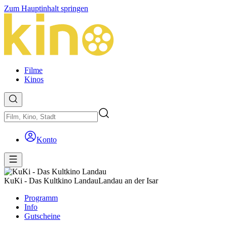
Zum Hauptinhalt springen
Filme
Kinos
Konto
KuKi - Das Kultkino Landau
Landau an der Isar
Programm
Info
Gutscheine