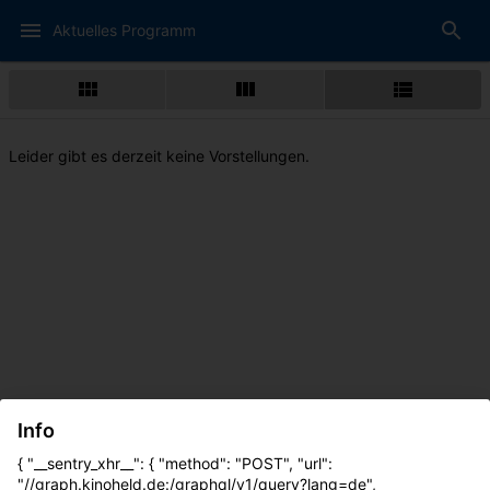
Aktuelles Programm
Leider gibt es derzeit keine Vorstellungen.
Info
{ "__sentry_xhr__": { "method": "POST", "url":
"//graph.kinoheld.de:/graphql/v1/query?lang=de",