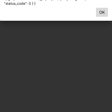
"status_code": 0 } }
OK