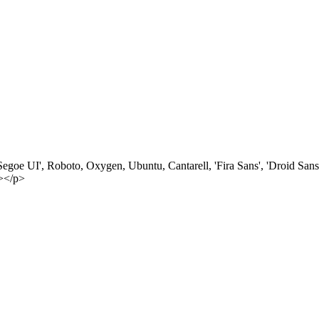
oe UI', Roboto, Oxygen, Ubuntu, Cantarell, 'Fira Sans', 'Droid Sans', 
n></p>