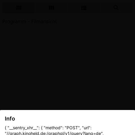
Programm - Filmansicht
Info
{ "__sentry_xhr__": { "method": "POST", "url":
"//graph.kinoheld.de:/graphql/v1/query?lang=de",