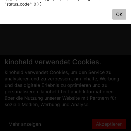
"status_code": 0 } }
OK
kinoheld verwendet Cookies.
kinoheld verwendet Cookies, um den Service zu
analysieren und zu verbessern, um Inhalte, Werbung
und das digitale Erlebnis zu optimieren und zu
personalisieren. kinoheld teilt auch Informationen
über die Nutzung unserer Website mit Partnern für
soziale Medien, Werbung und Analyse.
Mehr anzeigen
Akzeptieren