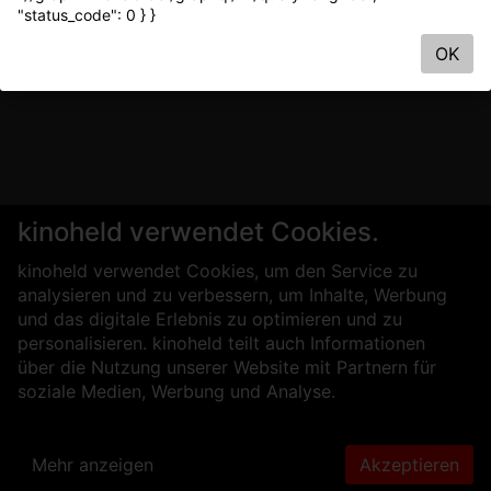
"status_code": 0 } }
OK
kinoheld verwendet Cookies.
kinoheld verwendet Cookies, um den Service zu
analysieren und zu verbessern, um Inhalte, Werbung
und das digitale Erlebnis zu optimieren und zu
personalisieren. kinoheld teilt auch Informationen
über die Nutzung unserer Website mit Partnern für
soziale Medien, Werbung und Analyse.
Mehr anzeigen
Akzeptieren