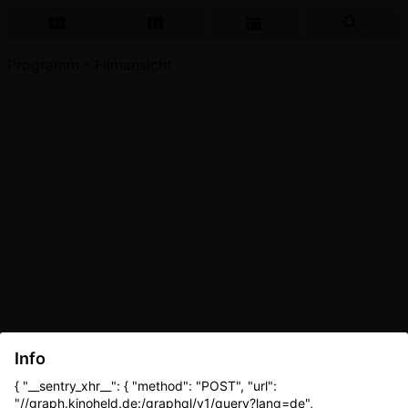
Programm - Filmansicht
Info
{ "__sentry_xhr__": { "method": "POST", "url":
"//graph.kinoheld.de:/graphql/v1/query?lang=de",