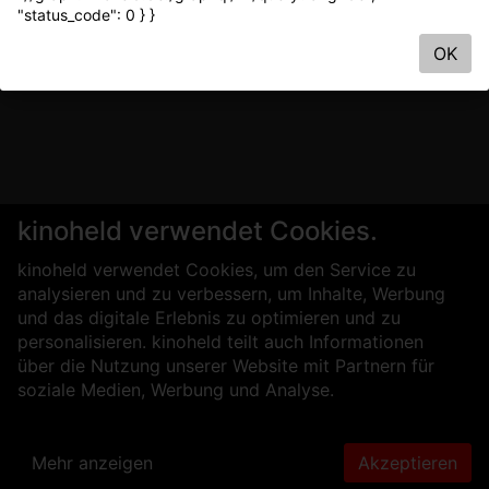
"status_code": 0 } }
OK
kinoheld verwendet Cookies.
kinoheld verwendet Cookies, um den Service zu
analysieren und zu verbessern, um Inhalte, Werbung
und das digitale Erlebnis zu optimieren und zu
personalisieren. kinoheld teilt auch Informationen
über die Nutzung unserer Website mit Partnern für
soziale Medien, Werbung und Analyse.
Mehr anzeigen
Akzeptieren