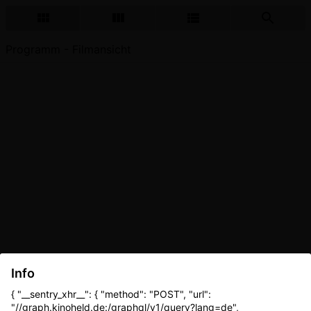
Programm - Filmansicht
Info
{ "__sentry_xhr__": { "method": "POST", "url":
"//graph.kinoheld.de:/graphql/v1/query?lang=de",