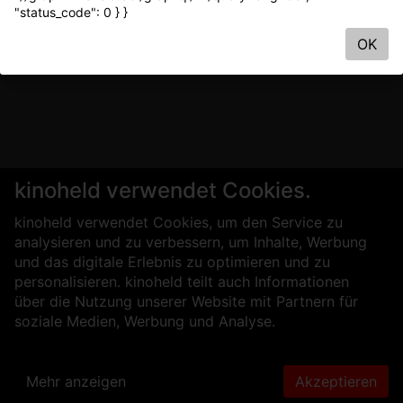
"status_code": 0 } }
OK
kinoheld verwendet Cookies.
kinoheld verwendet Cookies, um den Service zu
analysieren und zu verbessern, um Inhalte, Werbung
und das digitale Erlebnis zu optimieren und zu
personalisieren. kinoheld teilt auch Informationen
über die Nutzung unserer Website mit Partnern für
soziale Medien, Werbung und Analyse.
Mehr anzeigen
Akzeptieren