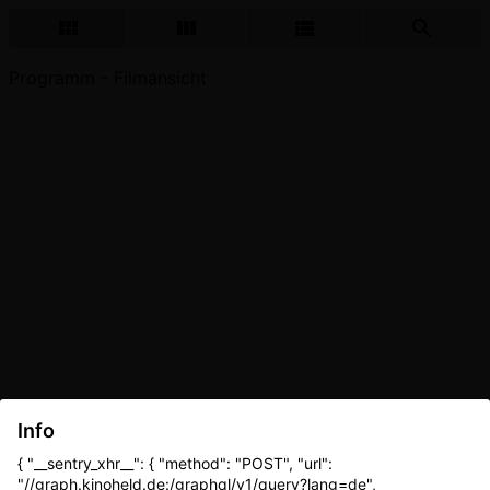
Programm - Filmansicht
Info
{ "__sentry_xhr__": { "method": "POST", "url":
"//graph.kinoheld.de:/graphql/v1/query?lang=de",