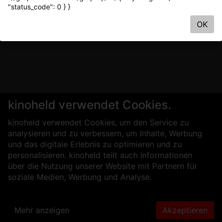
"status_code": 0 } }
OK
kinoheld verwendet Cookies.
kinoheld verwendet Cookies, um den Service zu
analysieren und zu verbessern, um Inhalte, Werbung
und das digitale Erlebnis zu optimieren und zu
personalisieren. kinoheld teilt auch Informationen
über die Nutzung unserer Website mit Partnern für
soziale Medien, Werbung und Analyse.
Mehr anzeigen
Akzeptieren