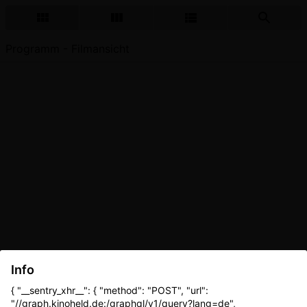
Programm - Filmansicht
Info
{ "__sentry_xhr__": { "method": "POST", "url":
"//graph.kinoheld.de:/graphql/v1/query?lang=de",