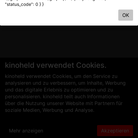
"status_code": 0 } }
OK
kinoheld verwendet Cookies.
kinoheld verwendet Cookies, um den Service zu
analysieren und zu verbessern, um Inhalte, Werbung
und das digitale Erlebnis zu optimieren und zu
personalisieren. kinoheld teilt auch Informationen
über die Nutzung unserer Website mit Partnern für
soziale Medien, Werbung und Analyse.
Mehr anzeigen
Akzeptieren