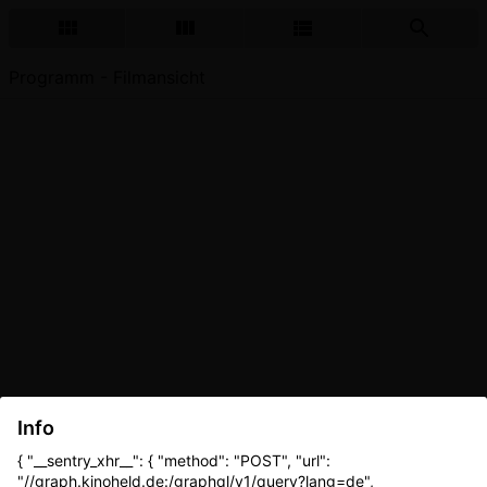
Programm - Filmansicht
Info
{ "__sentry_xhr__": { "method": "POST", "url":
"//graph.kinoheld.de:/graphql/v1/query?lang=de",