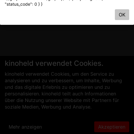
"status_code": 0 } }
OK
kinoheld verwendet Cookies.
kinoheld verwendet Cookies, um den Service zu
analysieren und zu verbessern, um Inhalte, Werbung
und das digitale Erlebnis zu optimieren und zu
personalisieren. kinoheld teilt auch Informationen
über die Nutzung unserer Website mit Partnern für
soziale Medien, Werbung und Analyse.
Mehr anzeigen
Akzeptieren