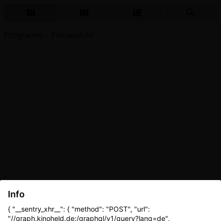
Programm - Filmansicht
Info
{ "__sentry_xhr__": { "method": "POST", "url":
"//graph.kinoheld.de:/graphql/v1/query?lang=de",