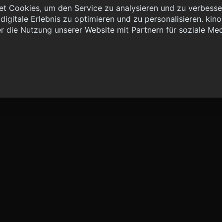
t Cookies, um den Service zu analysieren und zu verbesser
igitale Erlebnis zu optimieren und zu personalisieren. kinoh
 { "method": "POST", "url": "//graph.kinoheld.de:/graphql/v1/
r die Nutzung unserer Website mit Partnern für soziale Me