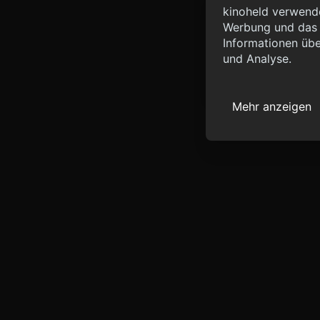
Info
kinoheld verwende
Werbung und das d
{ "__sentry_xhr__":
Informationen übe
"status_code": 0 } }
und Analyse.
Mehr anzeigen