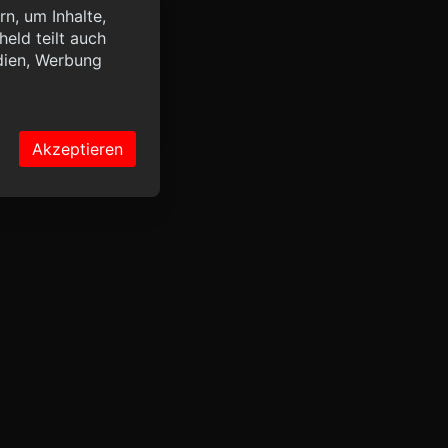
n, um Inhalte,
eld teilt auch
query?lang=de",
dien, Werbung
OK
Akzeptieren