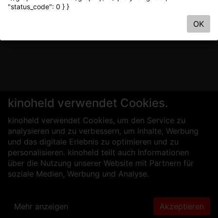
"status_code": 0 } }
OK
kinoheld verwendet Cookies.
kinoheld verwendet Cookies, um den Service zu
analysieren und zu verbessern, um Inhalte, Werbung
und das digitale Erlebnis zu optimieren und zu
personalisieren. kinoheld teilt auch Informationen
über die Nutzung unserer Website mit Partnern für
soziale Medien, Werbung und Analyse.
Mehr anzeigen
Akzeptieren