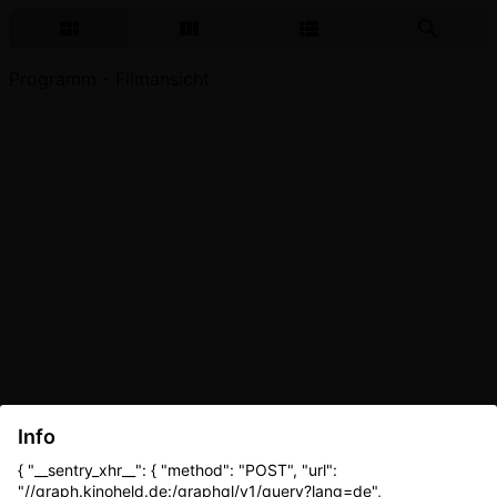
Programm - Filmansicht
Info
{ "__sentry_xhr__": { "method": "POST", "url":
"//graph.kinoheld.de:/graphql/v1/query?lang=de",