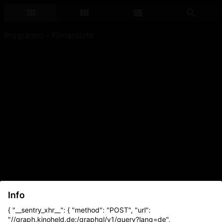
Programm - Filmansicht
Info
{ "__sentry_xhr__": { "method": "POST", "url":
"//graph.kinoheld.de:/graphql/v1/query?lang=de",