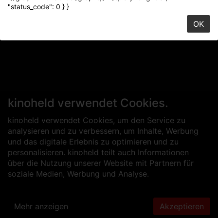
"status_code": 0 } }
OK
kinoheld verwendet Cookies.
kinoheld verwendet Cookies, um den Service zu
analysieren und zu verbessern, um Inhalte, Werbung
und das digitale Erlebnis zu optimieren und zu
personalisieren. kinoheld teilt auch Informationen
über die Nutzung unserer Website mit Partnern für
soziale Medien, Werbung und Analyse.
Mehr anzeigen
Akzeptieren