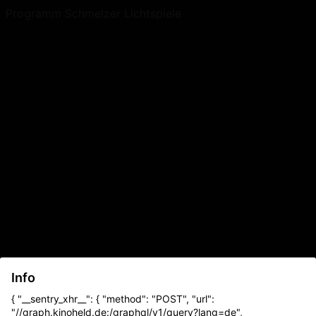
Programm Schmelzer Lichtspiele
Info
{ "__sentry_xhr__": { "method": "POST", "url":
"//graph.kinoheld.de:/graphql/v1/query?lang=de",