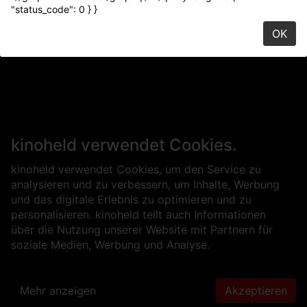
"status_code": 0 } }
OK
kinoheld verwendet Cookies.
kinoheld verwendet Cookies, um den Service zu
analysieren und zu verbessern, um Inhalte, Werbung
und das digitale Erlebnis zu optimieren und zu
personalisieren. kinoheld teilt auch Informationen
über die Nutzung unserer Website mit Partnern für
soziale Medien, Werbung und Analyse.
Mehr anzeigen
Akzeptieren