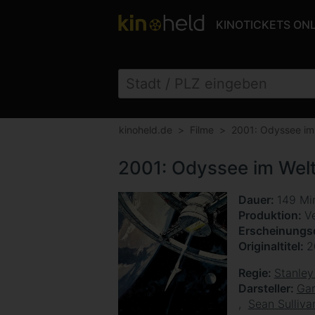
KINOTICKETS ON
kinoheld.de
Filme
2001: Odyssee im
2001: Odyssee im Wel
Dauer
149 Mi
Produktion
Ve
Erscheinung
Originaltitel
2
Regie
Stanley
Darsteller
Ga
Sean Sulliva