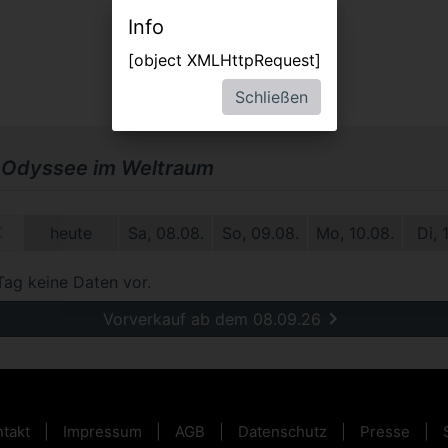
Info
[object XMLHttpRequest]
Schließen
 Odyssee im Weltraum
0.
heute
Sa, 08.08.
So, 09.08.
Mo, 10.08.
Di, 
Tag keine Daten vor.
Vorverkauf ab dem 08.09.26
takt
Impressum
AGB
Datenschutz
Presse