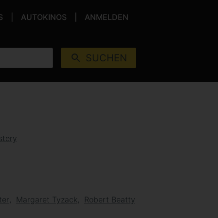
S
AUTOKINOS
ANMELDEN
SUCHEN
tery
ter
Margaret Tyzack
Robert Beatty