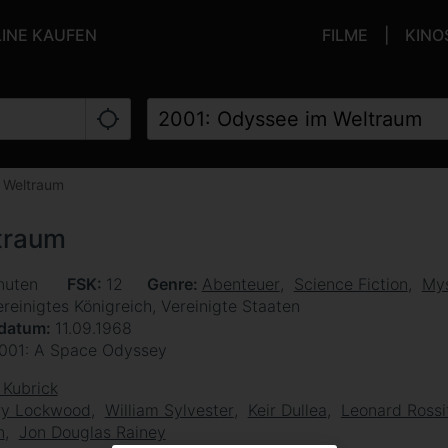
LINE KAUFEN
FILME
KINO
 Weltraum
traum
nuten
FSK
12
Genre
Abenteuer
Science Fiction
Mys
reinigtes Königreich, Vereinigte Staaten
sdatum
11.09.1968
001: A Space Odyssey
 Kubrick
ry Lockwood
William Sylvester
Keir Dullea
Leonard Rossi
n
Jon Douglas Rainey