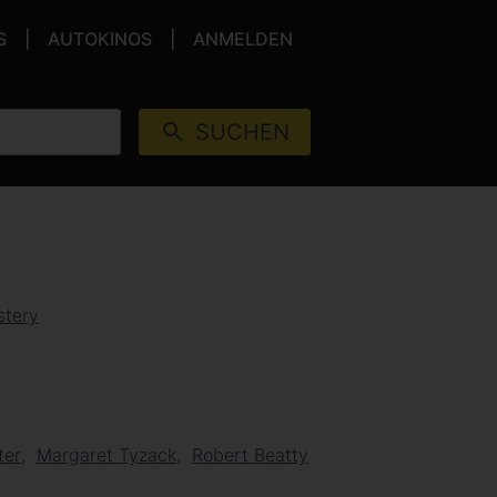
S
AUTOKINOS
ANMELDEN
SUCHEN
tery
ter
Margaret Tyzack
Robert Beatty