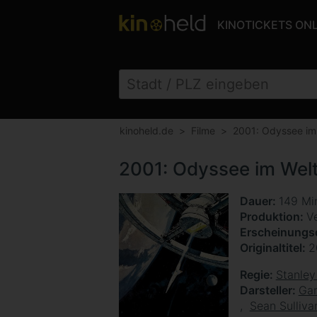
KINOTICKETS ON
kinoheld.de
Filme
2001: Odyssee im
2001: Odyssee im Wel
Dauer
149 Mi
Produktion
Ve
Erscheinung
Originaltitel
2
Regie
Stanley
Darsteller
Ga
Sean Sulliva