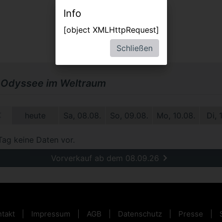
Info
[object XMLHttpRequest]
Schließen
 Odyssee im Weltraum
0.
heute
Sa, 08.08.
So, 09.08.
Mo, 10.08.
Di, 
Tag keine Daten vor.
Vorverkauf ab dem 08.09.26
takt
Impressum
AGB
Datenschutz
Presse