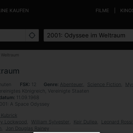
LINE KAUFEN
FILME
KINO
 Weltraum
traum
nuten
FSK
12
Genre
Abenteuer
Science Fiction
Mys
reinigtes Königreich, Vereinigte Staaten
sdatum
11.09.1968
001: A Space Odyssey
 Kubrick
ry Lockwood
William Sylvester
Keir Dullea
Leonard Rossi
n
Jon Douglas Rainey