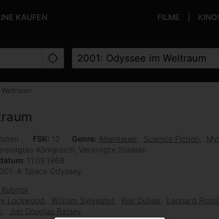
LINE KAUFEN
FILME
KINO
 Weltraum
traum
nuten
FSK
12
Genre
Abenteuer
Science Fiction
Mys
reinigtes Königreich, Vereinigte Staaten
sdatum
11.09.1968
001: A Space Odyssey
 Kubrick
ry Lockwood
William Sylvester
Keir Dullea
Leonard Rossi
n
Jon Douglas Rainey