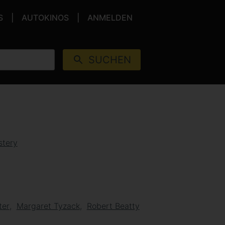
S
AUTOKINOS
ANMELDEN
SUCHEN
tery
ter
Margaret Tyzack
Robert Beatty