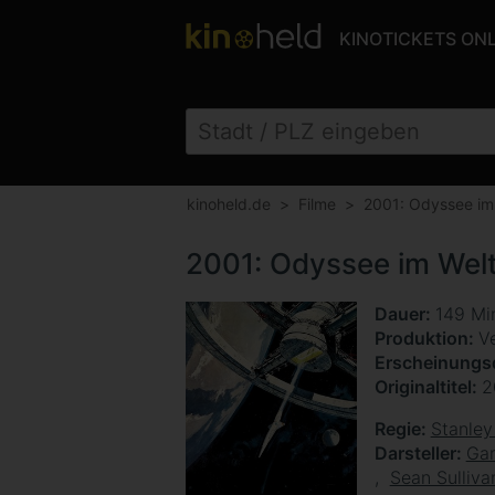
KINOTICKETS ON
kinoheld.de
Filme
2001: Odyssee im
2001: Odyssee im Wel
Dauer
149 Mi
Produktion
Ve
Erscheinung
Originaltitel
2
Regie
Stanley
Darsteller
Ga
Sean Sulliva