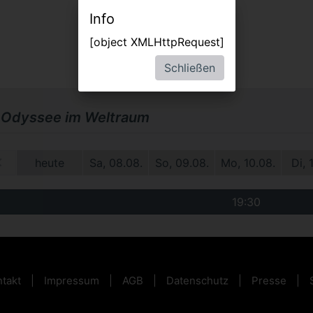
Info
[object XMLHttpRequest]
Schließen
 Odyssee im Weltraum
0.
heute
Sa, 08.08.
So, 09.08.
Mo, 10.08.
Di, 
19:30
takt
Impressum
AGB
Datenschutz
Presse