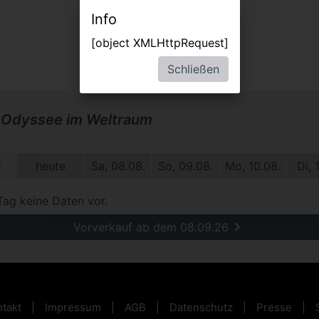
Info
[object XMLHttpRequest]
Schließen
 Odyssee im Weltraum
0.
heute
Sa, 08.08.
So, 09.08.
Mo, 10.08.
Di, 
Tag keine Daten vor.
Vorverkauf ab dem 08.09.26
takt
Impressum
AGB
Datenschutz
Presse