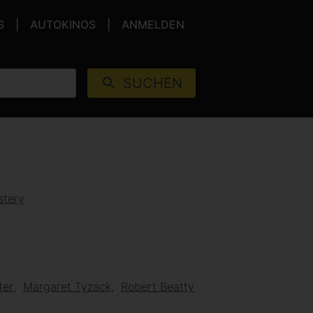
S
AUTOKINOS
ANMELDEN
SUCHEN
tery
ter
Margaret Tyzack
Robert Beatty