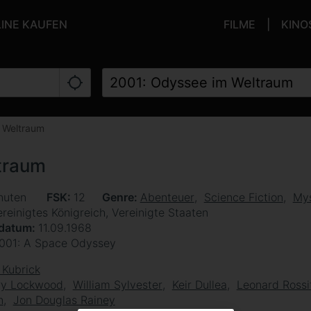
LINE KAUFEN
FILME
KINO
 Weltraum
traum
nuten
FSK
12
Genre
Abenteuer
Science Fiction
Mys
reinigtes Königreich, Vereinigte Staaten
sdatum
11.09.1968
001: A Space Odyssey
 Kubrick
ry Lockwood
William Sylvester
Keir Dullea
Leonard Rossi
n
Jon Douglas Rainey