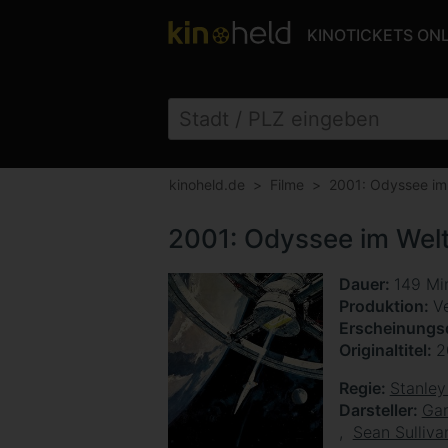
KINOTICKETS ON
kinoheld.de
Filme
2001: Odyssee im
2001: Odyssee im Wel
Dauer
149 Mi
Produktion
Ve
Erscheinung
Originaltitel
2
Regie
Stanley
Darsteller
Ga
Sean Sulliva