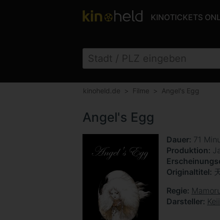
KINOTICKETS ON
kinoheld.de
Filme
Angel's Egg
Angel's Egg
Dauer
71 Min
Produktion
J
Erscheinung
Originaltitel
Regie
Mamoru
Darsteller
Kei