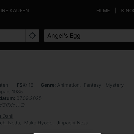
LINE KAUFEN
FILME
KINO
uten
FSK
18
Genre
Animation
Fantasy
Mystery
apan, 1985
sdatum
07.09.2025
天使のたまご
 Oshii
ichi Noda
Mako Hyodo
Jinpachi Nezu