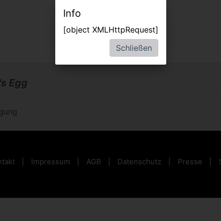
Info
[object XMLHttpRequest]
Schließen
's Egg
ügung
takt
Impressum
AGB
Datenschutz
Presse