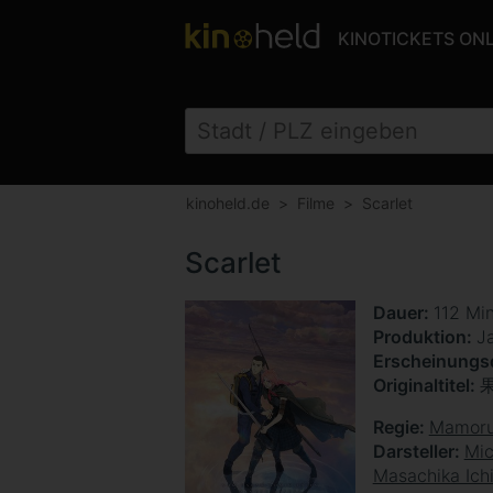
KINOTICKETS ON
kinoheld.de
Filme
Scarlet
Scarlet
Dauer
112 Mi
Produktion
J
Erscheinung
Originaltitel
Regie
Mamoru
Darsteller
Mi
Masachika Ich