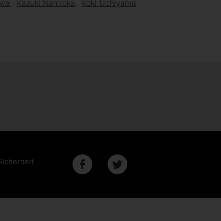
awa
Kazuki Namioka
Koki Uchiyama
Sicherheit