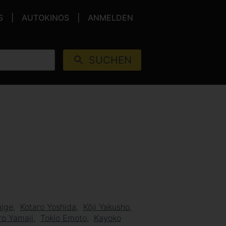
S
AUTOKINOS
ANMELDEN
SUCHEN
hige
Kotaro Yoshida
Kôji Yakusho
ro Yamaji
Tokio Emoto
Kayoko