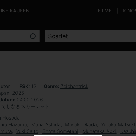
LINE KAUFEN
FILME
KINO
nuten
FSK
12
Genre
Zeichentrick
apan, 2025
sdatum
24.02.2026
果てしなきスカーレット
 Hosoda
chio Hazama
Mana Ashida
Masaki Okada
Yutaka Matsus
imura
Yuki Saito
Shota Sometani
Munetaka Aoki
Kazuhi