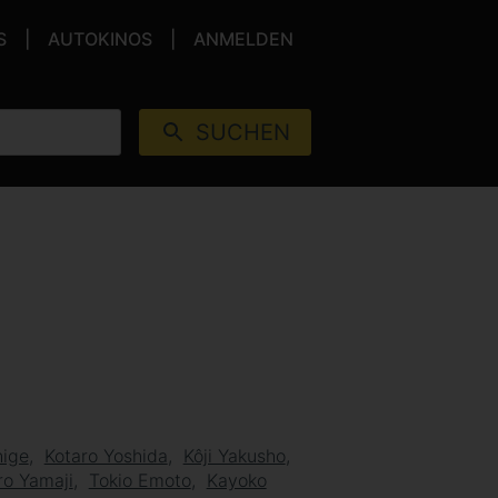
S
AUTOKINOS
ANMELDEN
SUCHEN
hige
Kotaro Yoshida
Kôji Yakusho
ro Yamaji
Tokio Emoto
Kayoko