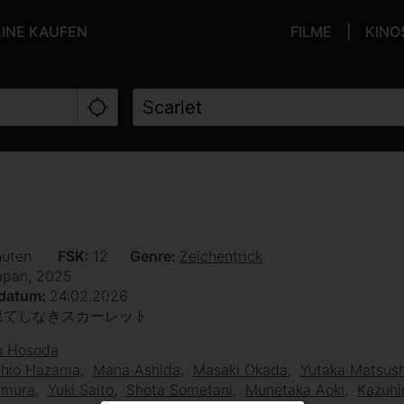
LINE KAUFEN
FILME
KINO
nuten
FSK
12
Genre
Zeichentrick
apan, 2025
sdatum
24.02.2026
果てしなきスカーレット
 Hosoda
chio Hazama
Mana Ashida
Masaki Okada
Yutaka Matsus
imura
Yuki Saito
Shota Sometani
Munetaka Aoki
Kazuhi