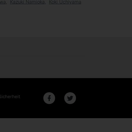
awa
Kazuki Namioka
Koki Uchiyama
Sicherheit