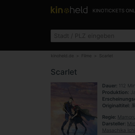
KINOTICKETS ON
kinoheld.de
Filme
Scarlet
Scarlet
Dauer
112 Mi
Produktion
J
Erscheinung
Originaltitel
Regie
Mamoru
Darsteller
Mi
Masachika Ich