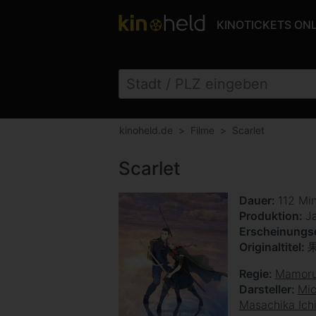
KINOTICKETS ON
kinoheld.de
Filme
Scarlet
Scarlet
Dauer
112 Mi
Produktion
J
Erscheinung
Originaltitel
Regie
Mamoru
Darsteller
Mi
Masachika Ich