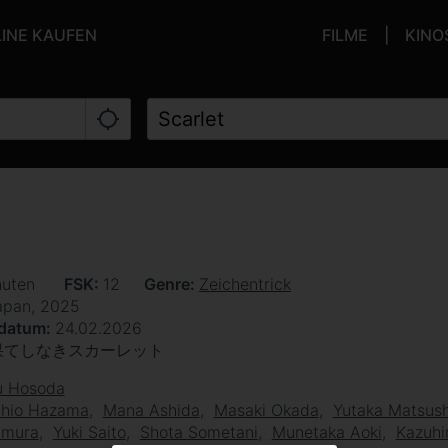
LINE KAUFEN
FILME
KINO
nuten
FSK
12
Genre
Zeichentrick
apan, 2025
sdatum
24.02.2026
果てしなきスカーレット
 Hosoda
chio Hazama
Mana Ashida
Masaki Okada
Yutaka Matsus
imura
Yuki Saito
Shota Sometani
Munetaka Aoki
Kazuhi