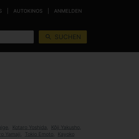
S
AUTOKINOS
ANMELDEN
SUCHEN
hige
Kotaro Yoshida
Kôji Yakusho
ro Yamaji
Tokio Emoto
Kayoko