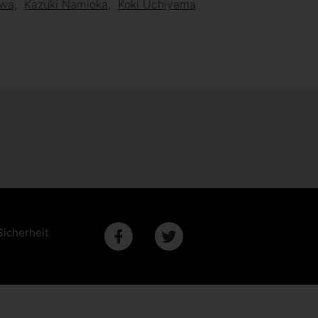
awa
Kazuki Namioka
Koki Uchiyama
Sicherheit