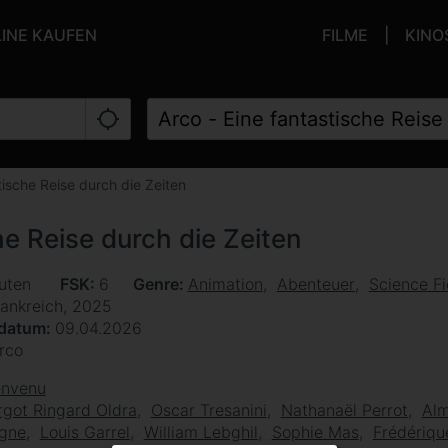
LINE KAUFEN
FILME
KINO
tische Reise durch die Zeiten
he Reise durch die Zeiten
uten
FSK
6
Genre
Animation
Abenteuer
Science Fi
rankreich, 2025
sdatum
09.04.2026
rco
envenu
got Ringard Oldra
Oscar Tresanini
Nathanaël Perrot
Al
igne
Louis Garrel
William Lebghil
Sophie Mas
Frédériqu