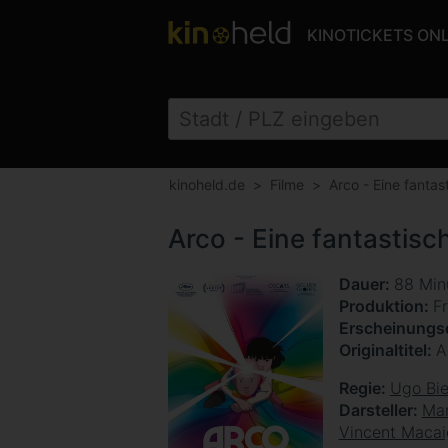
KINOTICKETS ON
kinoheld.de
Filme
Arco - Eine fantas
Arco - Eine fantastisc
Dauer
88 Min
Produktion
F
Erscheinung
Originaltitel
A
Regie
Ugo Bi
Darsteller
Mar
Vincent Maca