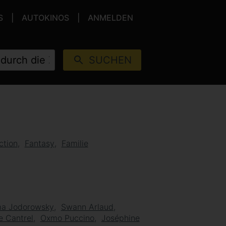
S
AUTOKINOS
ANMELDEN
SUCHEN
ction
Fantasy
Familie
ma Jodorowsky
Swann Arlaud
e Cantrel
Oxmo Puccino
Joséphine