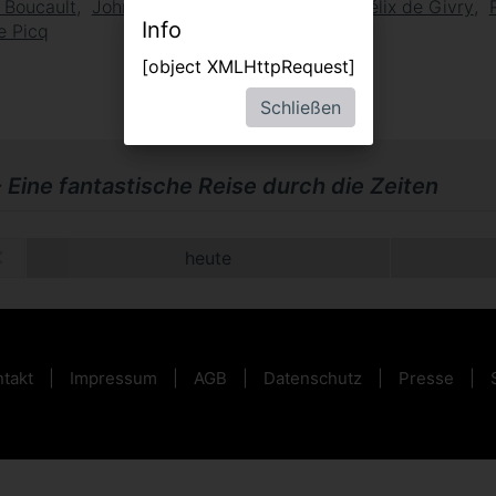
 Boucault
Johnny Rasse
Audrey Tondre
Félix de Givry
Info
e Picq
[object XMLHttpRequest]
Schließen
 Eine fantastische Reise durch die Zeiten
heute
takt
Impressum
AGB
Datenschutz
Presse