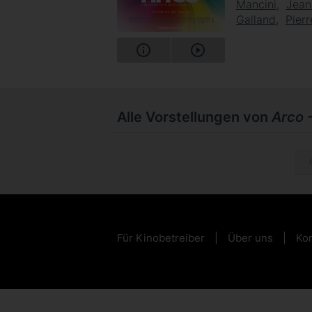
Mancini
Jean
Galland
Pierr
Alle Vorstellungen von
Arco -
Für Kinobetreiber
Über uns
Kon