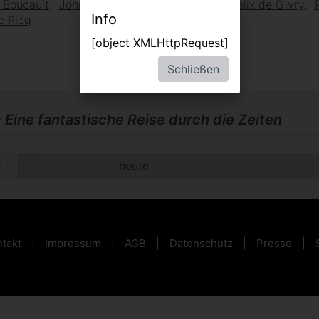
 Boucault
Johnny Rasse
Audrey Tondre
Félix de Givry
Info
e Picq
[object XMLHttpRequest]
Schließen
 Eine fantastische Reise durch die Zeiten
heute
takt
Impressum
AGB
Datenschutz
Presse