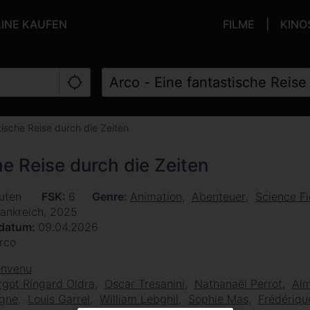
LINE KAUFEN
FILME
KINO
tische Reise durch die Zeiten
he Reise durch die Zeiten
uten
FSK
6
Genre
Animation
Abenteuer
Science Fi
rankreich, 2025
sdatum
09.04.2026
rco
envenu
got Ringard Oldra
Oscar Tresanini
Nathanaël Perrot
Al
igne
Louis Garrel
William Lebghil
Sophie Mas
Frédériqu