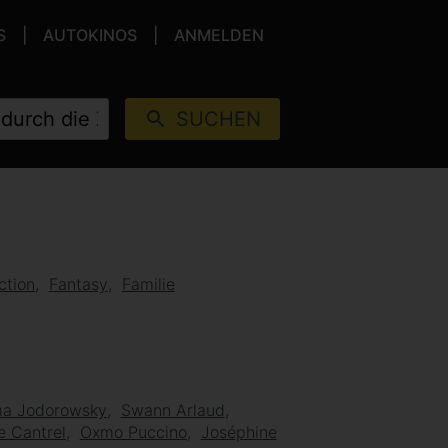
S
AUTOKINOS
ANMELDEN
SUCHEN
ction
Fantasy
Familie
ma Jodorowsky
Swann Arlaud
e Cantrel
Oxmo Puccino
Joséphine