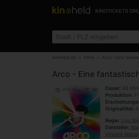
KINOTICKETS ON
kinoheld.de
Filme
Arco - Eine fantas
Arco - Eine fantastisc
Dauer
88 Min
Produktion
F
Erscheinung
Originaltitel
A
Regie
Ugo Bi
Darsteller
Mar
Vincent Maca