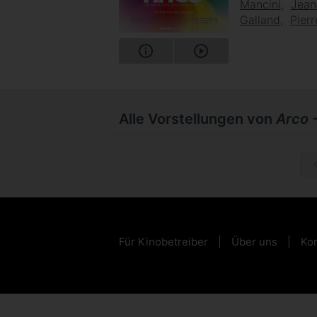
Mancini
Jean
Galland
Pierr
Alle Vorstellungen von
Arco -
Für Kinobetreiber
Über uns
Kon