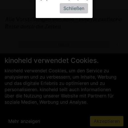
Schließen
Alle Vorstellungen von
Arco - Eine fantastische
Reise durch die Zeiten
heute
kinoheld verwendet Cookies.
Für Kinobetreiber
Über uns
kinoheld verwendet Cookies, um den Service zu
Kontakt
Impressum
AGB
analysieren und zu verbessern, um Inhalte, Werbung
Datenschutz
Presse
Sicherheit
und das digitale Erlebnis zu optimieren und zu
personalisieren. kinoheld teilt auch Informationen
über die Nutzung unserer Website mit Partnern für
soziale Medien, Werbung und Analyse.
Mehr anzeigen
Akzeptieren