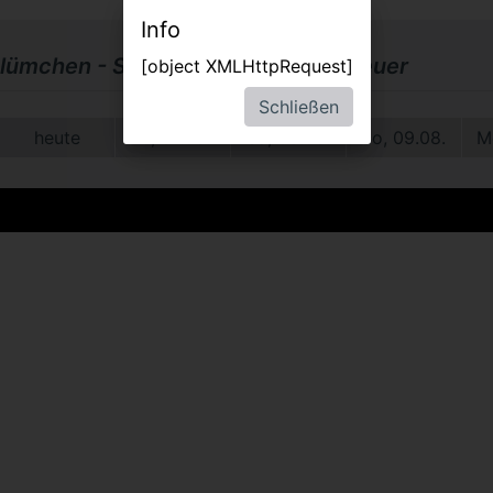
Info
lümchen - Seine schönsten Abenteuer
[object XMLHttpRequest]
Schließen
heute
Fr, 07.08.
Sa, 08.08.
So, 09.08.
M