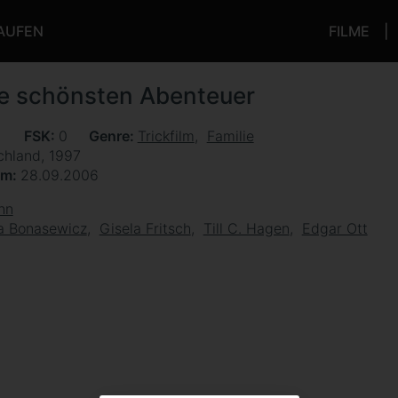
KAUFEN
FILME
e schönsten Abenteuer
n
FSK
0
Genre
Trickfilm
Familie
chland, 1997
um
28.09.2006
hn
a Bonasewicz
Gisela Fritsch
Till C. Hagen
Edgar Ott