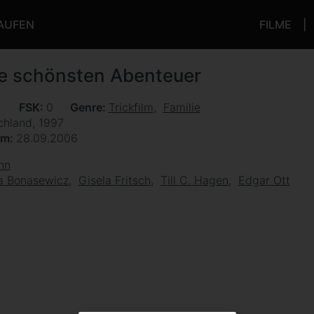
KAUFEN
FILME
e schönsten Abenteuer
n
FSK
0
Genre
Trickfilm
Familie
chland, 1997
um
28.09.2006
hn
a Bonasewicz
Gisela Fritsch
Till C. Hagen
Edgar Ott