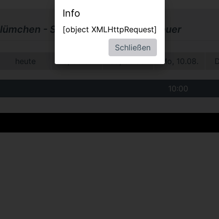
Info
lümchen - Seine schönsten Abenteuer
[object XMLHttpRequest]
Schließen
heute
Sa, 08.08.
So, 09.08.
Mo, 10.08.
D
10:00