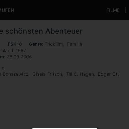
KAUFEN
FILME
e schönsten Abenteuer
n
FSK
0
Genre
Trickfilm
Familie
chland, 1997
um
28.09.2006
hn
a Bonasewicz
Gisela Fritsch
Till C. Hagen
Edgar Ott