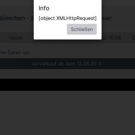
Info
lümchen - Seine schönsten Abenteuer
[object XMLHttpRequest]
Schließen
heute
Sa, 08.08.
So, 09.08.
Mo, 10.08.
D
ine Daten vor.
Vorverkauf ab dem 12.08.26