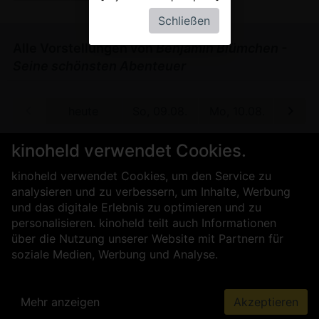
Schließen
Alle Vorstellungen von
Benjamin Blümchen -
Seine schönsten Abenteuer
 08.11.
heute
So, 09.08.
Mo, 10.08.
Di, 11
Leider liegen uns für den gewählten Tag keine Daten vor.
kinoheld verwendet Cookies.
Vorverkauf ab dem 12.08.26
kinoheld verwendet Cookies, um den Service zu
analysieren und zu verbessern, um Inhalte, Werbung
und das digitale Erlebnis zu optimieren und zu
personalisieren. kinoheld teilt auch Informationen
über die Nutzung unserer Website mit Partnern für
soziale Medien, Werbung und Analyse.
Mehr anzeigen
Akzeptieren