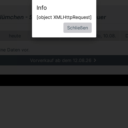
Info
lümchen - Seine schönsten Abenteuer
[object XMLHttpRequest]
Schließen
heute
Sa, 08.08.
So, 09.08.
Mo, 10.08.
D
ine Daten vor.
Vorverkauf ab dem 12.08.26