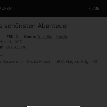
KAUFEN
FILME
e schönsten Abenteuer
n
FSK
0
Genre
Trickfilm
Familie
chland, 1997
um
28.09.2006
hn
a Bonasewicz
Gisela Fritsch
Till C. Hagen
Edgar Ott