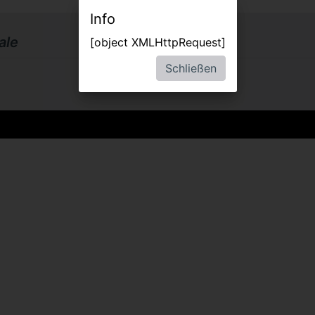
Info
ale
[object XMLHttpRequest]
Schließen