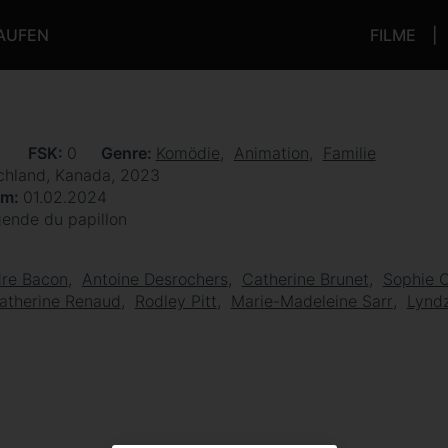
KAUFEN
FILME
n
FSK
0
Genre
Komödie
Animation
Familie
chland, Kanada, 2023
um
01.02.2024
gende du papillon
dre Bacon
Antoine Desrochers
Catherine Brunet
Sophie 
atherine Renaud
Rodley Pitt
Marie-Madeleine Sarr
Lyndz