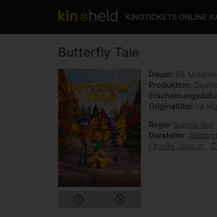
KINOTICKETS ONLINE 
Butterfly Tale
Dauer
88 Minute
Produktion
Deuts
Erscheinungsdat
Originaltitel
La lé
Regie
Sophie Roy
Darsteller
Alexan
Fayolle Jean Jr
C