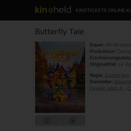
KINOTICKETS ONLINE 
Butterfly Tale
Dauer
88 Minute
Produktion
Deuts
Erscheinungsdat
Originaltitel
La lé
Regie
Sophie Roy
Darsteller
Alexan
Fayolle Jean Jr
C