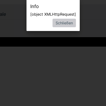
Info
ale
[object XMLHttpRequest]
Schließen