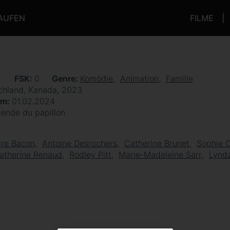
KAUFEN
FILME
n
FSK
0
Genre
Komödie
Animation
Familie
chland, Kanada, 2023
um
01.02.2024
gende du papillon
dre Bacon
Antoine Desrochers
Catherine Brunet
Sophie 
atherine Renaud
Rodley Pitt
Marie-Madeleine Sarr
Lyndz