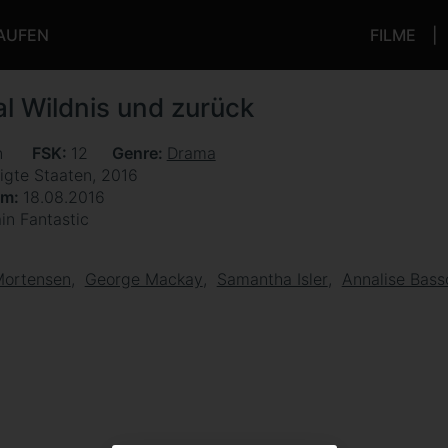
KAUFEN
FILME
l Wildnis und zurück
n
FSK
12
Genre
Drama
igte Staaten, 2016
um
18.08.2016
in Fantastic
Mortensen
George Mackay
Samantha Isler
Annalise Bass