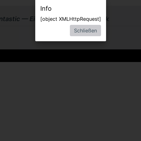
Info
ntastic — Einmal Wildnis und zurück
[object XMLHttpRequest]
Schließen