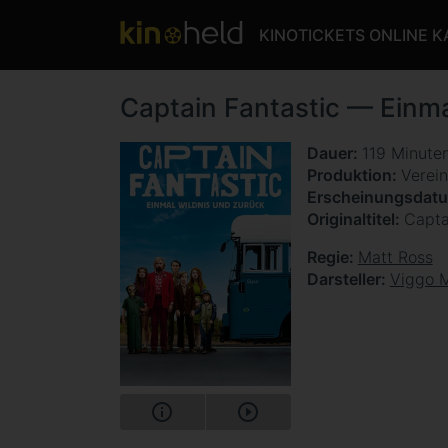
KINOTICKETS ONLINE 
Captain Fantastic — Einma
Dauer
119 Minute
Produktion
Verein
Erscheinungsdat
Originaltitel
Capta
Regie
Matt Ross
Darsteller
Viggo 